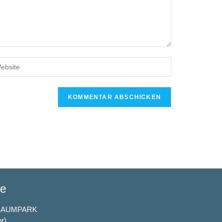
se
BAUMPARK
or)