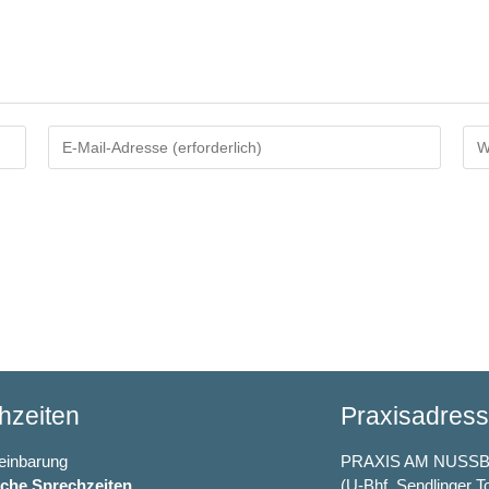
hzeiten
Praxisadres
einbarung
PRAXIS AM NUSS
sche Sprechzeiten
(U-Bhf. Sendlinger T