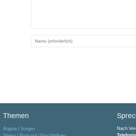
Themen
Sprec
Nach Ver
Ängste | Sorgen
Telefoni
Stress | Burn-out | Erschöpfung