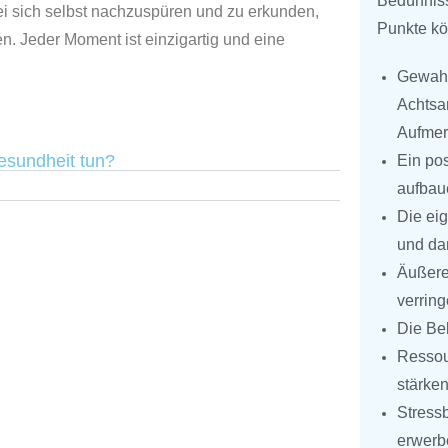
Bedürfnis
i sich selbst nachzuspüren und zu erkunden,
Punkte kön
n. Jeder Moment ist einzigartig und eine
Gewahr
Achtsa
Aufmer
esundheit tun?
Ein pos
aufbau
Die ei
und da
Äußere
verring
Die Be
Ressou
stärken
Stress
erwerb