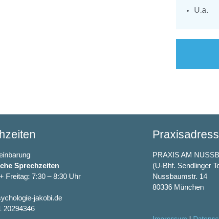
U.a.
hzeiten
Praxisadres
einbarung
PRAXIS AM NUSS
sche Sprechzeiten
(U-Bhf. Sendlinger T
+ Freitag: 7:30 – 8:30 Uhr
Nussbaumstr. 14
80336 München
sychologie-jakobi.de
1 20294346
Impressum
|
Datensc