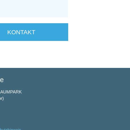
KONTAKT
se
BAUMPARK
or)
hutzhinweis