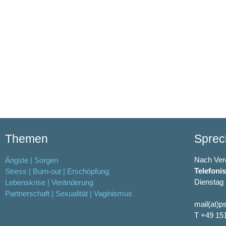
Themen
Sprec
Nach Ver
Ängste | Sorgen
Telefoni
Stress | Burn-out | Erschöpfung
Dienstag 
Lebenskrise | Veränderung
Partnerschaft | Sexualität | Vaginismus
mail(at)p
T +49 15