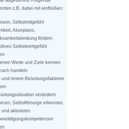
se abgestimmt. Folgende
nten z.B. dabei mit einfließen:
sein, Selbstmitgefühl
mkeit, Akzeptanz,
ksamkeitslenkung fördern
itives Selbstwertgefühl
en
genen Werte und Ziele kennen
nach handeln
 und innere Belastungsfaktoren
ern
lastungssituation verändern
rcen, Selbstfürsorge erkennen,
 und aktivieren
bewältigungskompetenzen
en